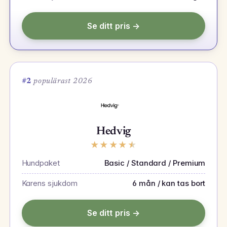
Se ditt pris →
#2
populärast 2026
Hedvig
★
★
★
★
★
Hundpaket
Basic / Standard / Premium
Karens sjukdom
6 mån / kan tas bort
Se ditt pris →