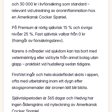
och 30 000 kr i livförsäkring som standard –
relevant vid utredning av öroninflammation hos
en Amerikansk Cocker Spaniel.
På Premium är rörlig självrisk 15 % och övriga
nivåer 25 %. Fast självrisk valbar från 0 kr
(framgår av försäkringsbrev).
Karens 6 månader vid sjukdom kan tas bort med
veterinärintyg eller vid byte från annat bolag utan
glapp – praktiskt vid hudallergi sedan tidigare.
FirstVet ingår och hela skadeflödet sköts i appen,
ofta med utbetalning inom ett dygn efter
skogspromenader där öronen lätt blir blöta.
Självriskperioden är 365 dagar och Hedvig har
ingen åldersgräns vid nyteckning av Amerikansk
Cocker Spaniel.