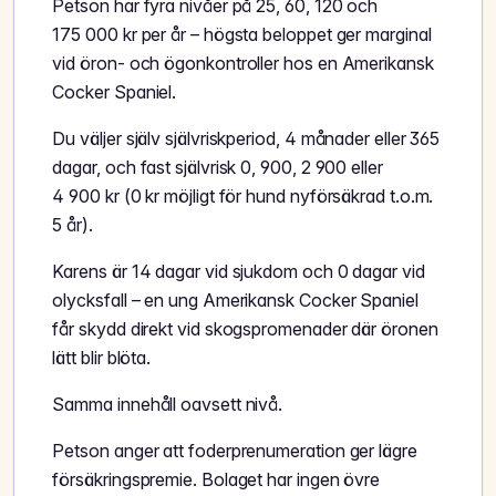
Petson har fyra nivåer på 25, 60, 120 och
175 000 kr per år – högsta beloppet ger marginal
vid öron- och ögonkontroller hos en Amerikansk
Cocker Spaniel.
Du väljer själv självriskperiod, 4 månader eller 365
dagar, och fast självrisk 0, 900, 2 900 eller
4 900 kr (0 kr möjligt för hund nyförsäkrad t.o.m.
5 år).
Karens är 14 dagar vid sjukdom och 0 dagar vid
olycksfall – en ung Amerikansk Cocker Spaniel
får skydd direkt vid skogspromenader där öronen
lätt blir blöta.
Samma innehåll oavsett nivå.
Petson anger att foderprenumeration ger lägre
försäkringspremie. Bolaget har ingen övre