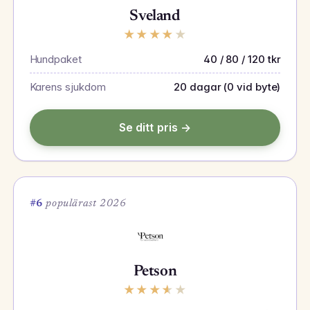
Sveland
★
★
★
★
★
Hundpaket
40 / 80 / 120 tkr
Karens sjukdom
20 dagar (0 vid byte)
Se ditt pris →
#6
populärast 2026
Petson
★
★
★
★
★