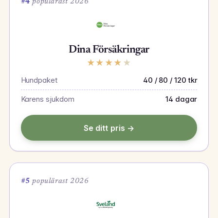
#4
populärast 2026
Dina Försäkringar
★
★
★
★
★
Hundpaket
40 / 80 / 120 tkr
Karens sjukdom
14 dagar
Se ditt pris →
#5
populärast 2026