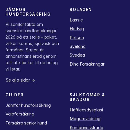
JÄMFÖR
BOLAGEN
HUNDFÖRSÄKRING
Lassie
Vi samlar fakta om
Hedvig
svenska hundförsäkringar
2026 på ett ställe – paket,
Petson
villkor, karens, självrisk och
Sveland
förmåner. Sajten är
Svedea
annonsfinansierad genom
affiliate-länkar till de bolag
Dina Försäkringar
vi listar.
Se alla sidor →
GUIDER
SJUKDOMAR &
SKADOR
Jämför hundförsäkring
Höftledsdysplasi
Valpförsäkring
Magomvridning
Försäkra senior hund
Korsbandsskada