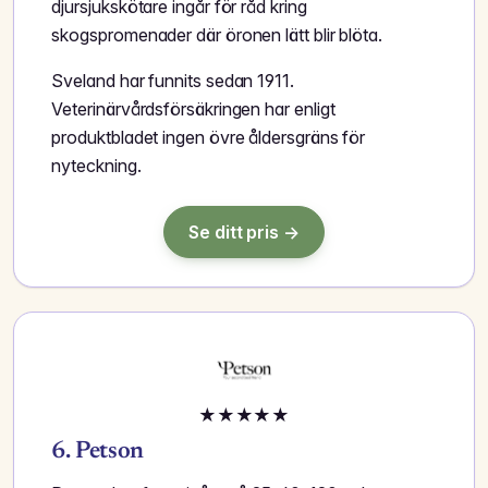
djursjukskötare ingår för råd kring
skogspromenader där öronen lätt blir blöta.
Sveland har funnits sedan 1911.
Veterinärvårdsförsäkringen har enligt
produktbladet ingen övre åldersgräns för
nyteckning.
Se ditt pris →
★
★
★
★
★
6. Petson