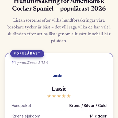
Hundförsäkring för Amerikansk
Cocker Spaniel — populärast 2026
Listan sorteras efter vilka hundförsäkringar våra
besökare tycker är bäst – det vill säga vilka de har valt i
slutändan efter att ha läst igenom allt vårt innehåll här
på sidan.
POPULÄRAST
#1
populärast 2026
Lassie
★
★
★
★
★
Hundpaket
Brons / Silver / Guld
Karens sjukdom
14 dagar