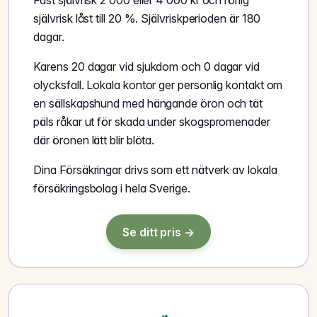
Fast självrisk 2 000 eller 4 000 kr och rörlig
självrisk låst till 20 %. Självriskperioden är 180
dagar.
Karens 20 dagar vid sjukdom och 0 dagar vid
olycksfall. Lokala kontor ger personlig kontakt om
en sällskapshund med hängande öron och tät
päls råkar ut för skada under skogspromenader
där öronen lätt blir blöta.
Dina Försäkringar drivs som ett nätverk av lokala
försäkringsbolag i hela Sverige.
Se ditt pris →