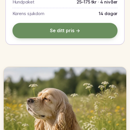
Hundpaket
25–175 tkr · 4 nivåer
Karens sjukdom
14 dagar
Se ditt pris →