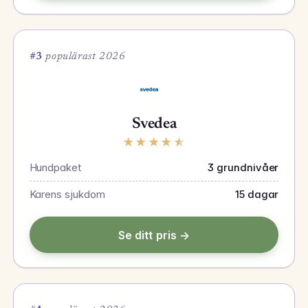
#3
populärast 2026
Svedea
★
★
★
★
★
Hundpaket
3 grundnivåer
Karens sjukdom
15 dagar
Se ditt pris →