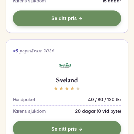
Karens sjukdom
15 dagar
Se ditt pris →
#5
populärast 2026
Sveland
★
★
★
★
★
Hundpaket
40 / 80 / 120 tkr
Karens sjukdom
20 dagar (0 vid byte)
Se ditt pris →