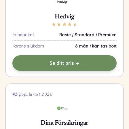
Hedvig
★
★
★
★
★
Hundpaket
Basic / Standard / Premium
Karens sjukdom
6 mån / kan tas bort
Se ditt pris →
#3
populärast 2026
Dina Försäkringar