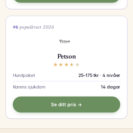
#6
populärast 2026
Petson
★
★
★
★
★
Hundpaket
25–175 tkr · 4 nivåer
Karens sjukdom
14 dagar
Se ditt pris →