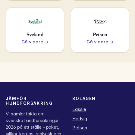
Sveland
Petson
Gå vidare →
Gå vidare →
JÄMFÖR
BOLAGEN
HUNDFÖRSÄKRING
Lassie
Vi samlar fakta om
Hedvig
svenska hundförsäkringar
2026 på ett ställe – paket,
Petson
villkor, karens, självrisk och