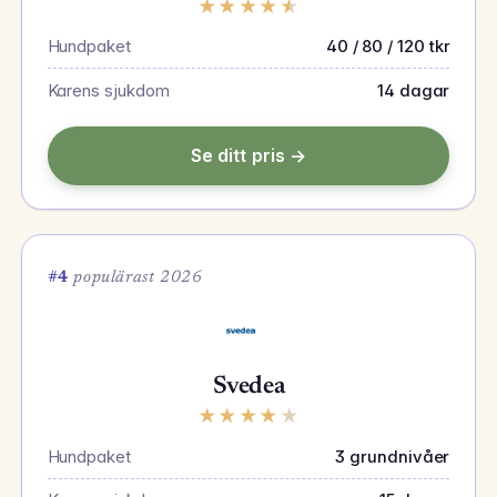
★
★
★
★
★
Hundpaket
40 / 80 / 120 tkr
Karens sjukdom
14 dagar
Se ditt pris →
#4
populärast 2026
Svedea
★
★
★
★
★
Hundpaket
3 grundnivåer