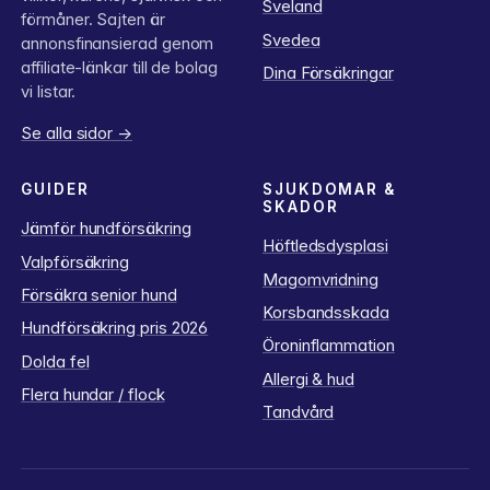
Sveland
förmåner. Sajten är
Svedea
annonsfinansierad genom
affiliate-länkar till de bolag
Dina Försäkringar
vi listar.
Se alla sidor →
GUIDER
SJUKDOMAR &
SKADOR
Jämför hundförsäkring
Höftledsdysplasi
Valpförsäkring
Magomvridning
Försäkra senior hund
Korsbandsskada
Hundförsäkring pris 2026
Öroninflammation
Dolda fel
Allergi & hud
Flera hundar / flock
Tandvård