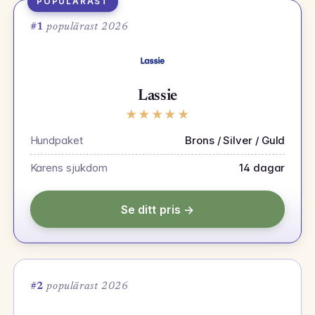
POPULÄRAST
#1
populärast 2026
Lassie
★
★
★
★
★
Hundpaket
Brons / Silver / Guld
Karens sjukdom
14 dagar
Se ditt pris →
#2
populärast 2026