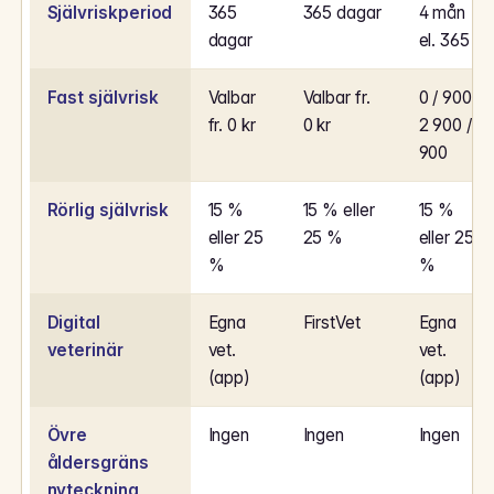
Självriskperiod
365
365 dagar
4 mån
dagar
el. 365 d
Fast självrisk
Valbar
Valbar fr.
0 / 900 /
fr. 0 kr
0 kr
2 900 / 4
900
Rörlig självrisk
15 %
15 % eller
15 %
eller 25
25 %
eller 25
%
%
Digital
Egna
FirstVet
Egna
veterinär
vet.
vet.
(app)
(app)
Övre
Ingen
Ingen
Ingen
åldersgräns
nyteckning