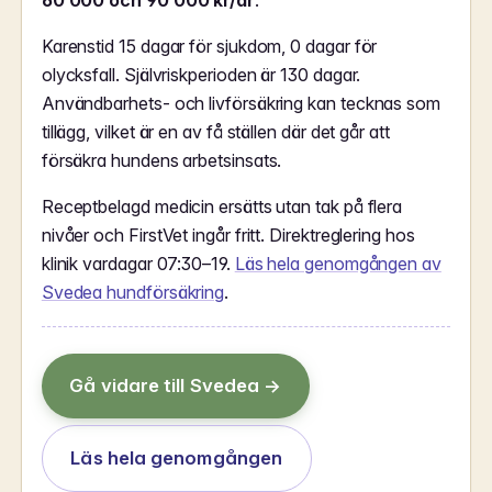
60 000 och 90 000 kr/år
.
Karenstid 15 dagar för sjukdom, 0 dagar för
olycksfall. Självriskperioden är 130 dagar.
Användbarhets- och livförsäkring kan tecknas som
tillägg, vilket är en av få ställen där det går att
försäkra hundens arbetsinsats.
Receptbelagd medicin ersätts utan tak på flera
nivåer och FirstVet ingår fritt. Direktreglering hos
klinik vardagar 07:30–19.
Läs hela genomgången av
Svedea hundförsäkring
.
Gå vidare till Svedea →
Läs hela genomgången