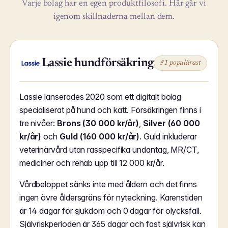
Varje bolag har en egen produktfilosofi. Här går vi
igenom skillnaderna mellan dem.
Lassie hundförsäkring
#1 populärast
Lassie lanserades 2020 som ett digitalt bolag
specialiserat på hund och katt. Försäkringen finns i
tre nivåer:
Brons (30 000 kr/år)
,
Silver (60 000
kr/år)
och
Guld (160 000 kr/år)
. Guld inkluderar
veterinärvård utan rasspecifika undantag, MR/CT,
mediciner och rehab upp till 12 000 kr/år.
Vårdbeloppet sänks inte med åldern och det finns
ingen övre åldersgräns för nyteckning. Karenstiden
är 14 dagar för sjukdom och 0 dagar för olycksfall.
Självriskperioden är 365 dagar och fast självrisk kan