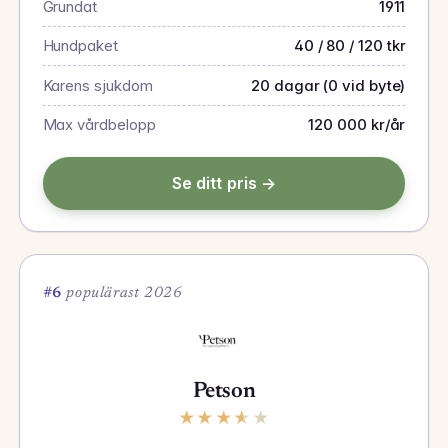
Grundat
1911
Hundpaket
40 / 80 / 120 tkr
Karens sjukdom
20 dagar (0 vid byte)
Max vårdbelopp
120 000 kr/år
Se ditt pris →
#6
populärast 2026
Petson
★
★
★
★
★