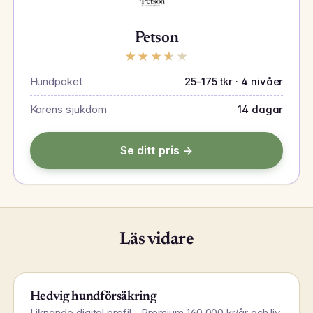
Petson
★
★
★
★
★
Hundpaket
25–175 tkr · 4 nivåer
Karens sjukdom
14 dagar
Se ditt pris →
Läs vidare
Hedvig hundförsäkring
Liknande digital profil – Premium 160 000 kr/år och liv