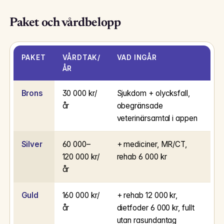
Paket och vårdbelopp
PAKET
VÅRDTAK/
VAD INGÅR
ÅR
Brons
30 000 kr/
Sjukdom + olycksfall,
år
obegränsade
veterinärsamtal i appen
Silver
60 000–
+ mediciner, MR/CT,
120 000 kr/
rehab 6 000 kr
år
Guld
160 000 kr/
+ rehab 12 000 kr,
år
dietfoder 6 000 kr, fullt
utan rasundantag