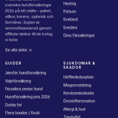
Hedvig
svenska hundförsäkringar
2026 på ett ställe – paket,
Petson
villkor, karens, självrisk och
Sveland
förmåner. Sajten är
Svedea
annonsfinansierad genom
affiliate-länkar till de bolag
Dina Försäkringar
vi listar.
Se alla sidor →
GUIDER
SJUKDOMAR &
SKADOR
Jämför hundförsäkring
Höftledsdysplasi
Valpförsäkring
Magomvridning
Försäkra senior hund
Korsbandsskada
Hundförsäkring pris 2026
Öroninflammation
Dolda fel
Allergi & hud
Flera hundar / flock
Tandvård