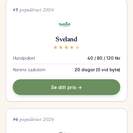
#5
populärast 2026
Sveland
★
★
★
★
★
Hundpaket
40 / 80 / 120 tkr
Karens sjukdom
20 dagar (0 vid byte)
Se ditt pris →
#6
populärast 2026