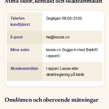
Mina sidor, kontakt och skadeanmälan
Telefon
Dagligen 08:00–21:00
kundtjänst
E-post
hej@lassie.co
Mina sidor
lassie.co (logga in med BankID
i appen)
Skadeanmälan
I appen Lassie eller
direktreglering på klinik
Omdömen och oberoende mätningar