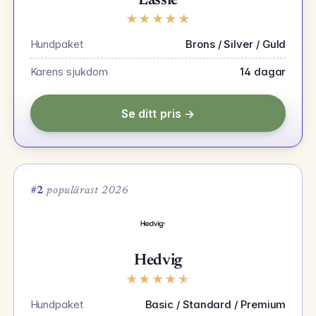
Lassie
★
★
★
★
★
Hundpaket
Brons / Silver / Guld
Karens sjukdom
14 dagar
Se ditt pris →
#2
populärast 2026
Hedvig
★
★
★
★
★
Hundpaket
Basic / Standard / Premium