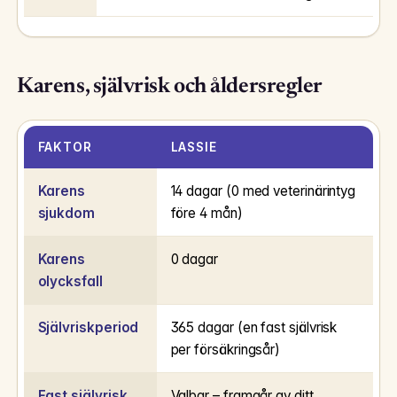
Karens, självrisk och åldersregler
FAKTOR
LASSIE
Karens
14 dagar (0 med veterinärintyg
sjukdom
före 4 mån)
Karens
0 dagar
olycksfall
Självriskperiod
365 dagar (en fast självrisk
per försäkringsår)
Fast självrisk
Valbar – framgår av ditt