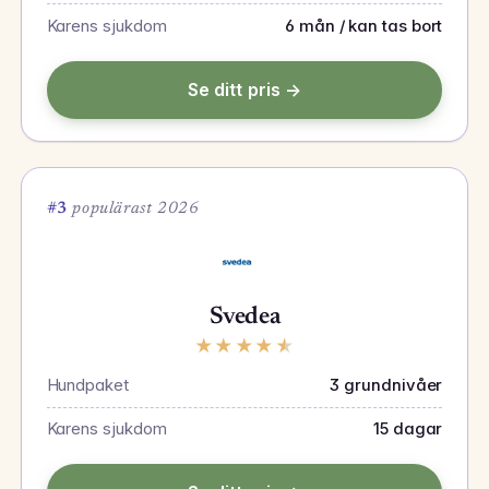
Karens sjukdom
6 mån / kan tas bort
Se ditt pris →
#3
populärast 2026
Svedea
★
★
★
★
★
Hundpaket
3 grundnivåer
Karens sjukdom
15 dagar