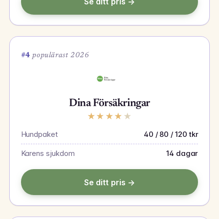
Se ditt pris →
#4
populärast 2026
Dina Försäkringar
★
★
★
★
★
Hundpaket
40 / 80 / 120 tkr
Karens sjukdom
14 dagar
Se ditt pris →