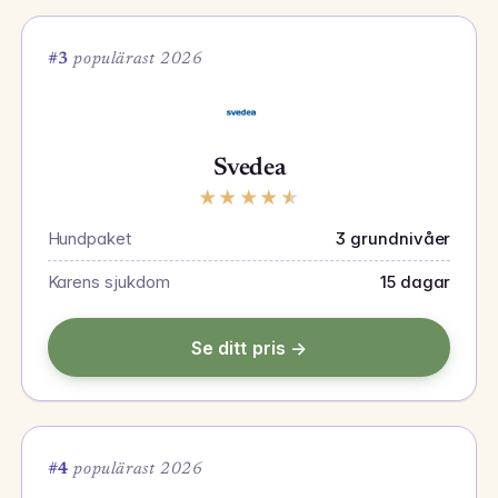
#3
populärast 2026
Svedea
★
★
★
★
★
Hundpaket
3 grundnivåer
Karens sjukdom
15 dagar
Se ditt pris →
#4
populärast 2026