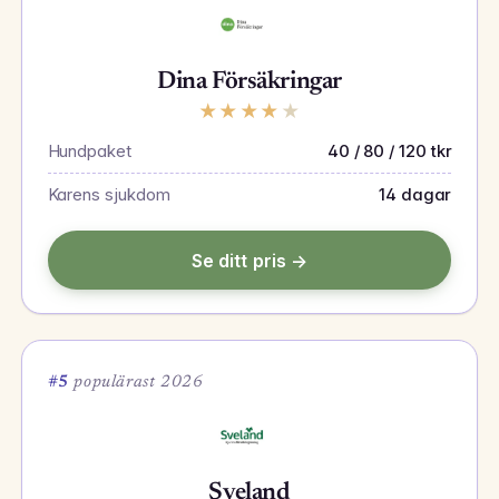
Dina Försäkringar
★
★
★
★
★
Hundpaket
40 / 80 / 120 tkr
Karens sjukdom
14 dagar
Se ditt pris →
#5
populärast 2026
Sveland