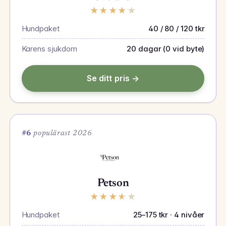
★
★
★
★
★
Hundpaket
40 / 80 / 120 tkr
Karens sjukdom
20 dagar (0 vid byte)
Se ditt pris →
#6
populärast 2026
Petson
★
★
★
★
★
Hundpaket
25–175 tkr · 4 nivåer