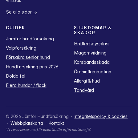
vi listar.
Se alla sidor →
GUIDER
SJUKDOMAR &
SKADOR
Jämför hundförsäkring
Höftledsdysplasi
Valpförsäkring
Magomvridning
Försäkra senior hund
Korsbandsskada
Hundförsäkring pris 2026
Öroninflammation
Dolda fel
Allergi & hud
Flera hundar / flock
Tandvård
© 2026 Jämför Hundförsäkring
·
Integritetspolicy & cookies
·
Webbplatskarta
·
Kontakt
Vi reserverar oss för eventuella informationsfel.