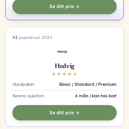
Se ditt pris →
#2
populärast 2026
Hedvig
★
★
★
★
★
Hundpaket
Basic / Standard / Premium
Karens sjukdom
6 mån / kan tas bort
Se ditt pris →