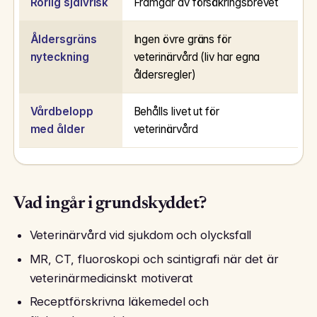
Rörlig självrisk
Framgår av försäkringsbrevet
Åldersgräns
Ingen övre gräns för
nyteckning
veterinärvård (liv har egna
åldersregler)
Vårdbelopp
Behålls livet ut för
med ålder
veterinärvård
Vad ingår i grundskyddet?
Veterinärvård vid sjukdom och olycksfall
MR, CT, fluoroskopi och scintigrafi när det är
veterinärmedicinskt motiverat
Receptförskrivna läkemedel och