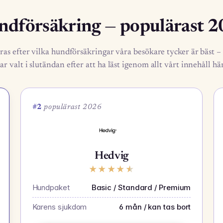
dförsäkring — populärast 
ras efter vilka hundförsäkringar våra besökare tycker är bäst – 
ar valt i slutändan efter att ha läst igenom allt vårt innehåll hä
#2
populärast 2026
Hedvig
★
★
★
★
★
Hundpaket
Basic / Standard / Premium
Karens sjukdom
6 mån / kan tas bort