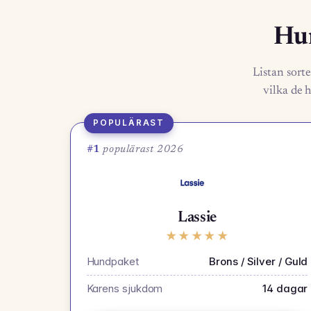
Hun
Listan sorte
vilka de h
POPULÄRAST
#1
populärast 2026
Lassie
★
★
★
★
★
Hundpaket
Brons / Silver / Guld
Karens sjukdom
14 dagar