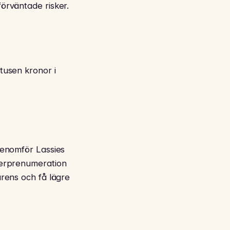
förväntade risker.
 tusen kronor i
 Genomför Lassies
oderprenumeration
arens och få lägre