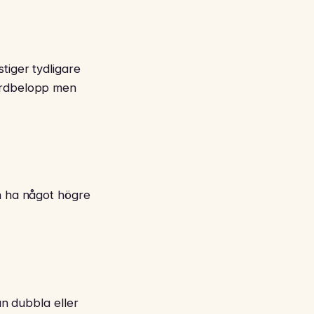
tiger tydligare
vårdbelopp men
an ha något högre
an dubbla eller