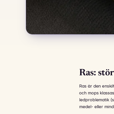
Ras: stö
Ras är den enskil
och mops klassas
ledproblematik (
medel- eller mindr