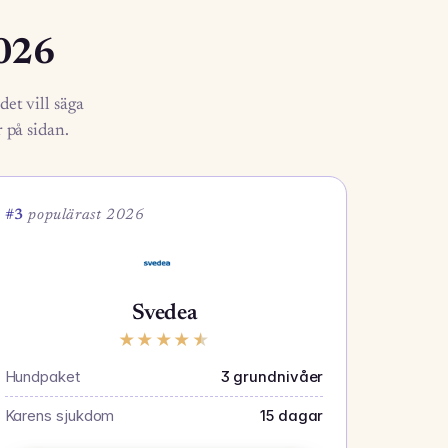
2026
det vill säga
r på sidan.
#3
populärast 2026
Svedea
★
★
★
★
★
Hundpaket
3 grundnivåer
Karens sjukdom
15 dagar