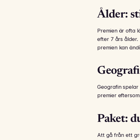
Ålder: st
Premien är ofta l
efter 7 års ålde
premien kan ändå
Geografi
Geografin spelar 
premier eftersom
Paket: d
Att gå från ett g