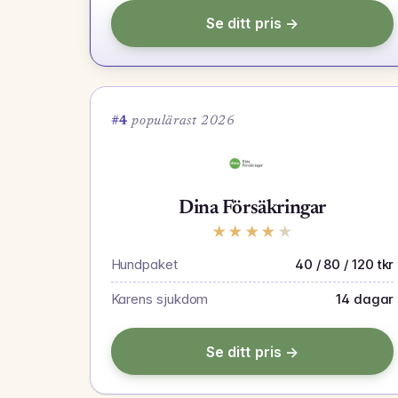
Se ditt pris →
#4
populärast 2026
Dina Försäkringar
★
★
★
★
★
Hundpaket
40 / 80 / 120 tkr
Karens sjukdom
14 dagar
Se ditt pris →