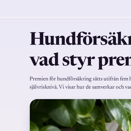
Hundförsäkr
vad styr pre
Premien för hundförsäkring sätts utifrån fem hu
självrisknivå. Vi visar hur de samverkar och va