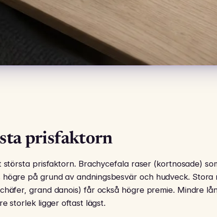
rsta prisfaktorn
t största prisfaktorn. Brachycefala raser (kortnosade) so
 högre på grund av andningsbesvär och hudveck. Stora
schäfer, grand danois) får också högre premie. Mindre lå
e storlek ligger oftast lägst.