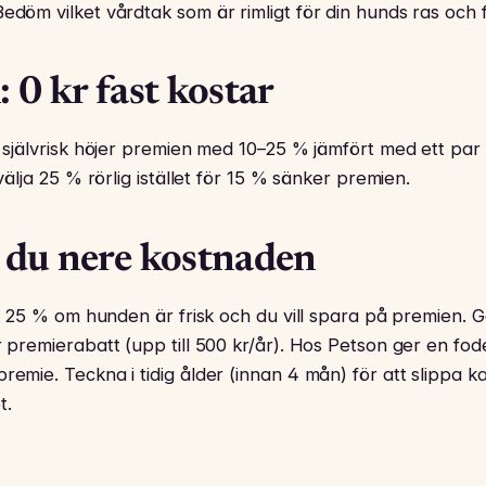
Bedöm vilket vårdtak som är rimligt för din hunds ras och 
: 0 kr fast kostar
st självrisk höjer premien med 10–25 % jämfört med ett par
t välja 25 % rörlig istället för 15 % sänker premien.
r du nere kostnaden
risk 25 % om hunden är frisk och du vill spara på premien.
ör premierabatt (upp till 500 kr/år). Hos Petson ger en f
premie. Teckna i tidig ålder (innan 4 mån) för att slippa k
t.