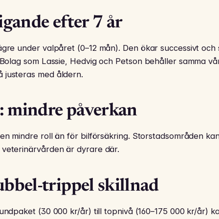
igande efter 7 år
ägre under valpåret (0–12 mån). Den ökar successivt och s
r. Bolag som Lassie, Hedvig och Petson behåller samma 
 justeras med åldern.
: mindre påverkan
en mindre roll än för bilförsäkring. Storstadsområden k
 veterinärvården är dyrare där.
ubbel-trippel skillnad
rundpaket (30 000 kr/år) till topnivå (160–175 000 kr/år) k