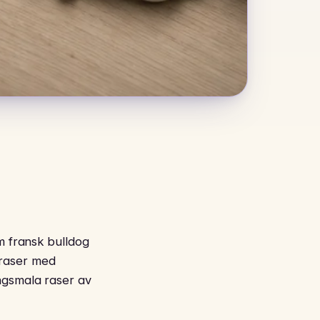
m fransk bulldog
 raser med
ngsmala raser av