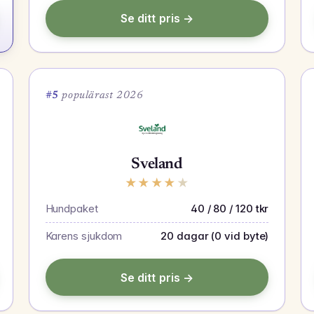
Se ditt pris →
#5
populärast 2026
Sveland
★
★
★
★
★
Hundpaket
40 / 80 / 120 tkr
Karens sjukdom
20 dagar (0 vid byte)
Se ditt pris →