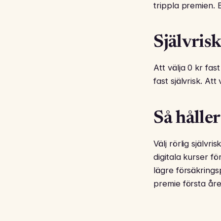
trippla premien. 
Självrisk
Att välja 0 kr fa
fast självrisk. At
Så hålle
Välj rörlig själv
digitala kurser f
lägre försäkrings
premie första åre