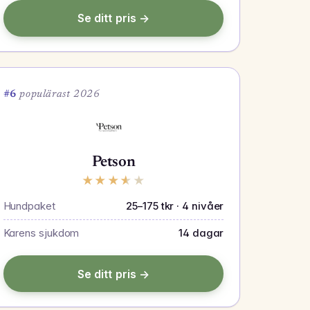
Se ditt pris →
#6
populärast 2026
Petson
★
★
★
★
★
Hundpaket
25–175 tkr · 4 nivåer
Karens sjukdom
14 dagar
Se ditt pris →