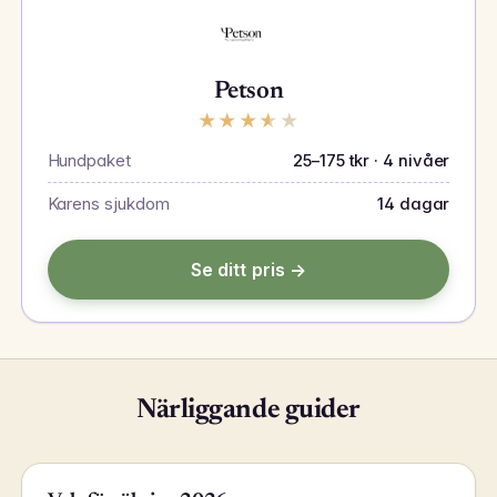
Petson
★
★
★
★
★
Hundpaket
25–175 tkr · 4 nivåer
Karens sjukdom
14 dagar
Se ditt pris →
Närliggande guider