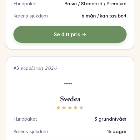
Hundpaket
Basic / Standard / Premium
Karens sjukdom
6 mån / kan tas bort
Se ditt pris →
#3
populärast 2026
Svedea
★
★
★
★
★
Hundpaket
3 grundnivåer
Karens sjukdom
15 dagar