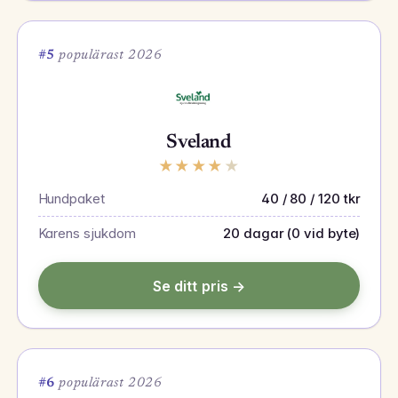
#5
populärast 2026
Sveland
★
★
★
★
★
Hundpaket
40 / 80 / 120 tkr
Karens sjukdom
20 dagar (0 vid byte)
Se ditt pris →
#6
populärast 2026