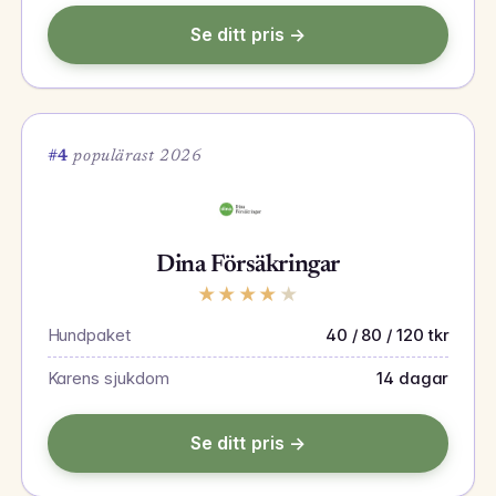
Se ditt pris →
#4
populärast 2026
Dina Försäkringar
★
★
★
★
★
Hundpaket
40 / 80 / 120 tkr
Karens sjukdom
14 dagar
Se ditt pris →