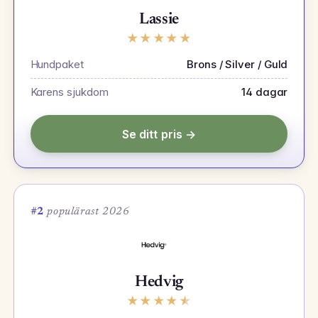
Lassie
★
★
★
★
★
Hundpaket
Brons / Silver / Guld
Karens sjukdom
14 dagar
Se ditt pris →
#2
populärast 2026
Hedvig
★
★
★
★
★