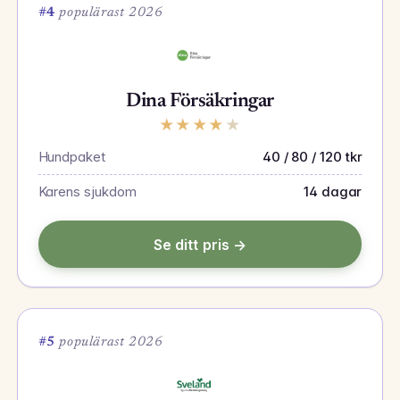
#4
populärast 2026
Dina Försäkringar
★
★
★
★
★
Hundpaket
40 / 80 / 120 tkr
Karens sjukdom
14 dagar
Se ditt pris →
#5
populärast 2026