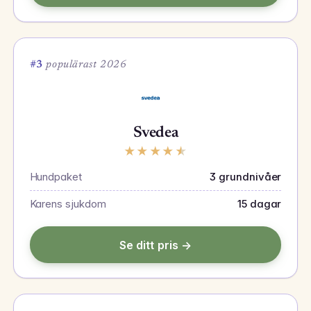
#3
populärast 2026
Svedea
★
★
★
★
★
Hundpaket
3 grundnivåer
Karens sjukdom
15 dagar
Se ditt pris →