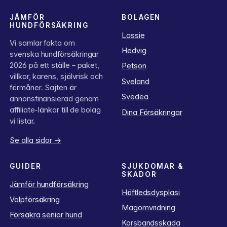
JÄMFÖR
BOLAGEN
HUNDFÖRSÄKRING
Lassie
Vi samlar fakta om
Hedvig
svenska hundförsäkringar
2026 på ett ställe – paket,
Petson
villkor, karens, självrisk och
Sveland
förmåner. Sajten är
Svedea
annonsfinansierad genom
affiliate-länkar till de bolag
Dina Försäkringar
vi listar.
Se alla sidor →
GUIDER
SJUKDOMAR &
SKADOR
Jämför hundförsäkring
Höftledsdysplasi
Valpförsäkring
Magomvridning
Försäkra senior hund
Korsbandsskada