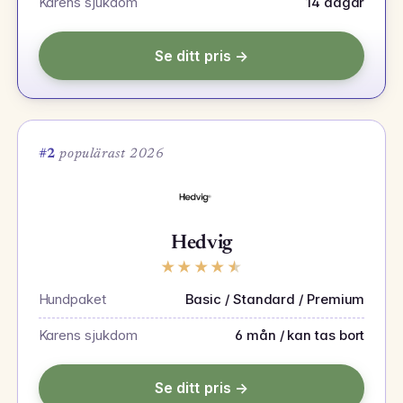
Karens sjukdom
14 dagar
Se ditt pris →
#2
populärast 2026
Hedvig
★
★
★
★
★
Hundpaket
Basic / Standard / Premium
Karens sjukdom
6 mån / kan tas bort
Se ditt pris →