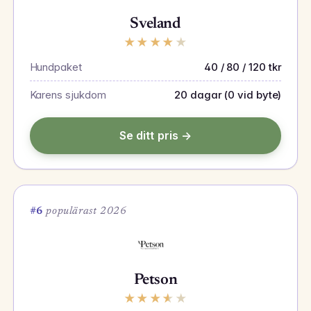
Sveland
★
★
★
★
★
Hundpaket
40 / 80 / 120 tkr
Karens sjukdom
20 dagar (0 vid byte)
Se ditt pris →
#6
populärast 2026
Petson
★
★
★
★
★