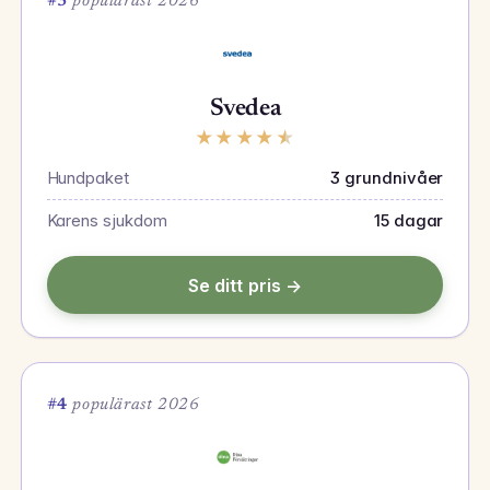
#3
populärast 2026
Svedea
★
★
★
★
★
Hundpaket
3 grundnivåer
Karens sjukdom
15 dagar
Se ditt pris →
#4
populärast 2026