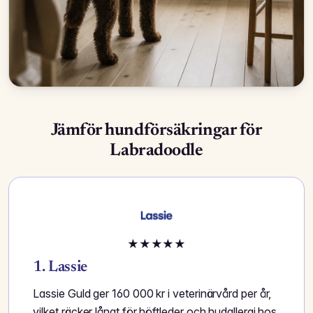
Jämför hundförsäkringar för
Labradoodle
★
★
★
★
★
1. Lassie
Lassie Guld ger 160 000 kr i veterinärvård per år,
vilket räcker långt för höftleder och hudallergi hos