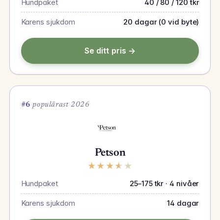
Hundpaket
40 / 80 / 120 tkr
Karens sjukdom
20 dagar (0 vid byte)
Se ditt pris →
#6
populärast 2026
Petson
★
★
★
★
★
Hundpaket
25–175 tkr · 4 nivåer
Karens sjukdom
14 dagar