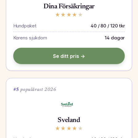
Dina Försäkringar
★
★
★
★
★
Hundpaket
40 / 80 / 120 tkr
Karens sjukdom
14 dagar
Se ditt pris →
#5
populärast 2026
Sveland
★
★
★
★
★