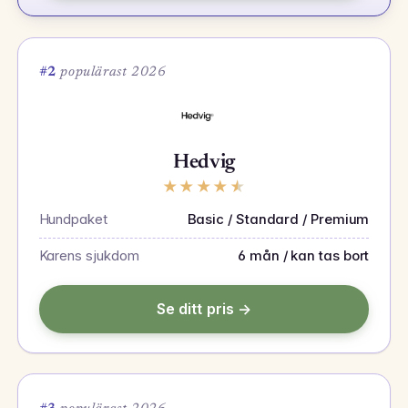
#2
populärast 2026
Hedvig
★
★
★
★
★
Hundpaket
Basic / Standard / Premium
Karens sjukdom
6 mån / kan tas bort
Se ditt pris →