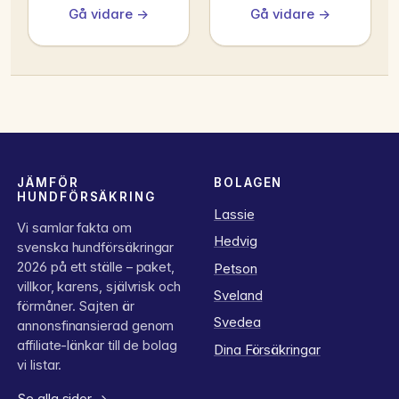
Gå vidare →
Gå vidare →
JÄMFÖR
BOLAGEN
HUNDFÖRSÄKRING
Lassie
Vi samlar fakta om
Hedvig
svenska hundförsäkringar
2026 på ett ställe – paket,
Petson
villkor, karens, självrisk och
Sveland
förmåner. Sajten är
Svedea
annonsfinansierad genom
affiliate-länkar till de bolag
Dina Försäkringar
vi listar.
Se alla sidor →