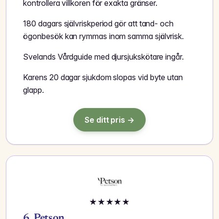
kontrollera villkoren för exakta gränser.
180 dagars självriskperiod gör att tand- och
ögonbesök kan rymmas inom samma självrisk.
Svelands Vårdguide med djursjukskötare ingår.
Karens 20 dagar sjukdom slopas vid byte utan
glapp.
Se ditt pris →
★
★
★
★
★
6. Petson