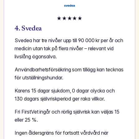
★
★
★
★
★
4. Svedea
Svedea har tre nivåer upp till 90 000 kr per år och
medicin utan tak på flera nivåer – relevant vid
livslång ögonsalva.
Användbarhetsförsäkring som tillägg kan tecknas
för utställningshundar.
Karens 15 dagar sjukdom, 0 dagar olycka och
130 dagars självriskperiod ger raka villkor.
Fri FirstVet ingår och rörlig självrisk kan väljas 15
eller 25 %.
Ingen åldersgräns för fortsatt vårdvård när