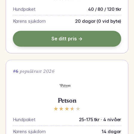
Hundpaket
40 / 80 / 120 tkr
Karens sjukdom
20 dagar (0 vid byte)
Se ditt pris →
#6
populärast 2026
Petson
★
★
★
★
★
Hundpaket
25–175 tkr · 4 nivåer
Karens sjukdom
14 dagar