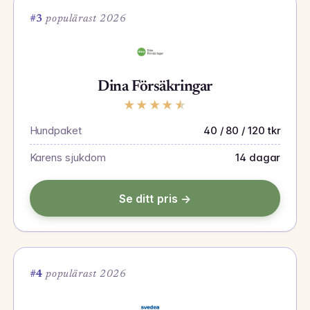
#3
populärast 2026
Dina Försäkringar
★
★
★
★
★
Hundpaket
40 / 80 / 120 tkr
Karens sjukdom
14 dagar
Se ditt pris →
#4
populärast 2026