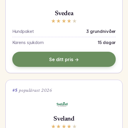
Svedea
★
★
★
★
★
Hundpaket
3 grundnivåer
Karens sjukdom
15 dagar
Se ditt pris →
#5
populärast 2026
Sveland
★
★
★
★
★