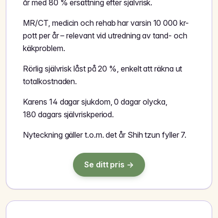
år med 80 % ersättning efter självrisk.
MR/CT, medicin och rehab har varsin 10 000 kr-
pott per år – relevant vid utredning av tand- och
käkproblem.
Rörlig självrisk låst på 20 %, enkelt att räkna ut
totalkostnaden.
Karens 14 dagar sjukdom, 0 dagar olycka,
180 dagars självriskperiod.
Nyteckning gäller t.o.m. det år Shih tzun fyller 7.
Se ditt pris →