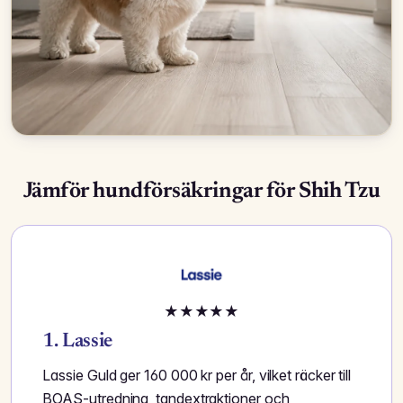
Jämför hundförsäkringar för Shih Tzu
★
★
★
★
★
1. Lassie
Lassie Guld ger 160 000 kr per år, vilket räcker till
BOAS-utredning, tandextraktioner och