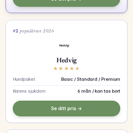
#2
populärast 2026
Hedvig
★
★
★
★
★
Hundpaket
Basic / Standard / Premium
Karens sjukdom
6 mån / kan tas bort
Se ditt pris →