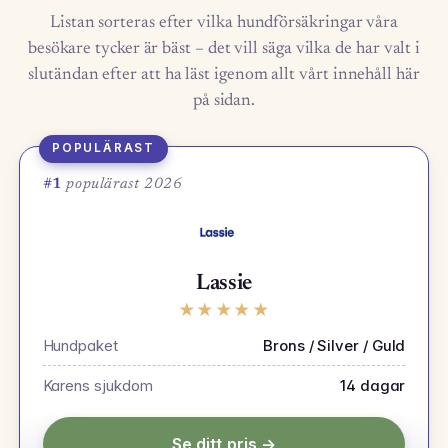
Listan sorteras efter vilka hundförsäkringar våra
besökare tycker är bäst – det vill säga vilka de har valt i
slutändan efter att ha läst igenom allt vårt innehåll här
på sidan.
POPULÄRAST
#1
populärast 2026
Lassie
★
★
★
★
★
Hundpaket
Brons / Silver / Guld
Karens sjukdom
14 dagar
Se ditt pris →